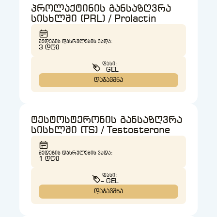
პროლაქტინის განსაზღვრა
სისხლში (PRL) / Prolactin
ᲨᲔᲓᲔᲒᲘᲡ ᲓᲐᲡᲠᲣᲚᲔᲑᲘᲡ ᲕᲐᲓᲐ:
3 ᲓᲦᲔ
ᲤᲐᲡᲘ:
– GEL
დაჯავშნა
ტესტოსტერონის განსაზღვრა
სისხლში (TS) / Testosterone
ᲨᲔᲓᲔᲒᲘᲡ ᲓᲐᲡᲠᲣᲚᲔᲑᲘᲡ ᲕᲐᲓᲐ:
1 ᲓᲦᲔ
ᲤᲐᲡᲘ:
– GEL
დაჯავშნა