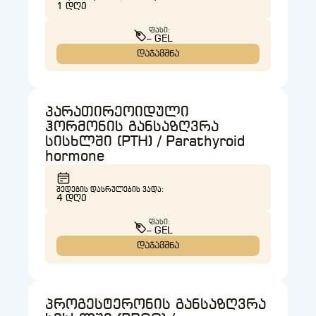
1 ᲓᲦᲔ
ᲤᲐᲡᲘ:
– GEL
დაჯავშნა
პარათირეოიდული
ჰორმონის განსაზღვრა
სისხლში (PTH) / Parathyroid
hormone
ᲨᲔᲓᲔᲒᲘᲡ ᲓᲐᲡᲠᲣᲚᲔᲑᲘᲡ ᲕᲐᲓᲐ:
4 ᲓᲦᲔ
ᲤᲐᲡᲘ:
– GEL
დაჯავშნა
პროგესტერონის განსაზღვრა