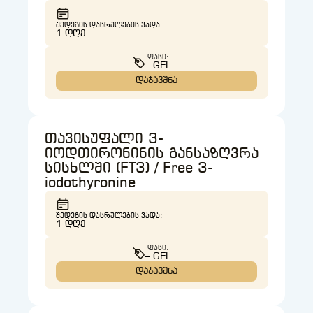
ᲨᲔᲓᲔᲒᲘᲡ ᲓᲐᲡᲠᲣᲚᲔᲑᲘᲡ ᲕᲐᲓᲐ:
1 ᲓᲦᲔ
ᲤᲐᲡᲘ:
– GEL
დაჯავშნა
თავისუფალი 3-
იოდთირონინის განსაზღვრა
სისხლში (FT3) / Free 3-
iodothyronine
ᲨᲔᲓᲔᲒᲘᲡ ᲓᲐᲡᲠᲣᲚᲔᲑᲘᲡ ᲕᲐᲓᲐ:
1 ᲓᲦᲔ
ᲤᲐᲡᲘ:
– GEL
დაჯავშნა