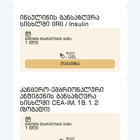
ინსულინის განსაზღვრა
სისხლში (IRI) / Insulin
ᲨᲔᲓᲔᲒᲘᲡ ᲓᲐᲡᲠᲣᲚᲔᲑᲘᲡ ᲕᲐᲓᲐ:
1 ᲓᲦᲔ
ᲤᲐᲡᲘ:
– GEL
დაჯავშნა
კანცერო-ემბრიონალური
ანტიგენის განსაზღვრა
სისხლში CEA-IM.18.1.2
(ზოგადი)
ᲨᲔᲓᲔᲒᲘᲡ ᲓᲐᲡᲠᲣᲚᲔᲑᲘᲡ ᲕᲐᲓᲐ:
1 ᲓᲦᲔ
ᲤᲐᲡᲘ: