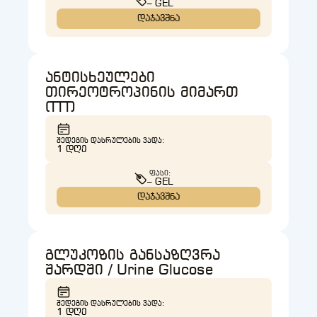
– GEL
დაჯავშნა
ანტისხეულები
თირეოტროპინის მიმართ
(TTT)
ᲨᲔᲓᲔᲒᲘᲡ ᲓᲐᲡᲠᲣᲚᲔᲑᲘᲡ ᲕᲐᲓᲐ:
1 ᲓᲦᲔ
ᲤᲐᲡᲘ:
– GEL
დაჯავშნა
გლუკოზის განსაზღვრა
შარდში / Urine Glucose
ᲨᲔᲓᲔᲒᲘᲡ ᲓᲐᲡᲠᲣᲚᲔᲑᲘᲡ ᲕᲐᲓᲐ:
1 ᲓᲦᲔ