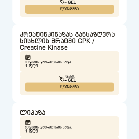
– GEL
დაჯავშნა
კრეატინკინაზას განსაზღვრა
სისხლის შრატში CPK /
Creatine Kinase
ᲨᲔᲓᲔᲒᲘᲡ ᲓᲐᲡᲠᲣᲚᲔᲑᲘᲡ ᲕᲐᲓᲐ:
1 ᲓᲦᲔ
ᲤᲐᲡᲘ:
– GEL
დაჯავშნა
ლიპაზა
ᲨᲔᲓᲔᲒᲘᲡ ᲓᲐᲡᲠᲣᲚᲔᲑᲘᲡ ᲕᲐᲓᲐ:
1 ᲓᲦᲔ