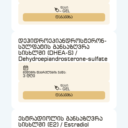
ᲤᲐᲡᲘ:
– GEL
დაჯავშნა
დეჰიდროეპიანდროსტერონ-
სულფატის განსაზღვრა
სისხლში (DHEA-S) /
Dehydroepiandrosterone-sulfate
ᲨᲔᲓᲔᲒᲘᲡ ᲓᲐᲡᲠᲣᲚᲔᲑᲘᲡ ᲕᲐᲓᲐ:
3 ᲓᲦᲔ
ᲤᲐᲡᲘ:
– GEL
დაჯავშნა
ესტრადიოლის განსაზღვრა
სისხლში (E2) / Estradiol