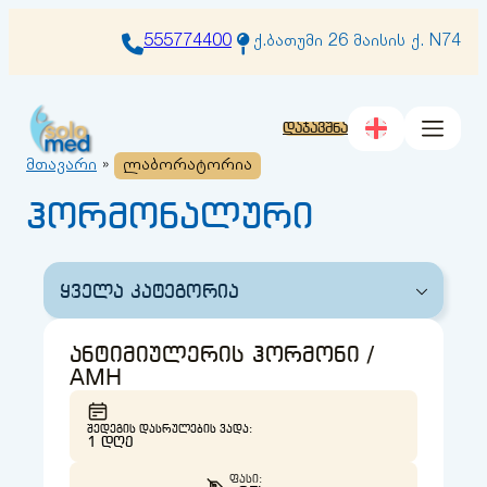
შიგთავსზე
გადასვლა
555774400
ქ.ბათუმი 26 მაისის ქ. N74
დაჯავშნა
მთავარი
»
ლაბორატორია
ჰორმონალური
ყველა კატეგორია
ანტიმიულერის ჰორმონი /
AMH
ᲨᲔᲓᲔᲒᲘᲡ ᲓᲐᲡᲠᲣᲚᲔᲑᲘᲡ ᲕᲐᲓᲐ:
1 ᲓᲦᲔ
ᲤᲐᲡᲘ: