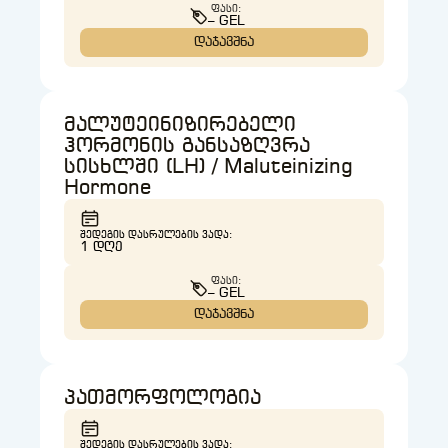
ᲤᲐᲡᲘ:
– GEL
დაჯავშნა
მალუტეინიზირებელი
ჰორმონის განსაზღვრა
სისხლში (LH) / Maluteinizing
Hormone
ᲨᲔᲓᲔᲒᲘᲡ ᲓᲐᲡᲠᲣᲚᲔᲑᲘᲡ ᲕᲐᲓᲐ:
1 ᲓᲦᲔ
ᲤᲐᲡᲘ:
– GEL
დაჯავშნა
პათმორფოლოგია
ᲨᲔᲓᲔᲒᲘᲡ ᲓᲐᲡᲠᲣᲚᲔᲑᲘᲡ ᲕᲐᲓᲐ: