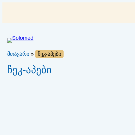
შიგთავსზე
გადასვლა
მთავარი
»
ჩეკ-აპები
ჩეკ-აპები