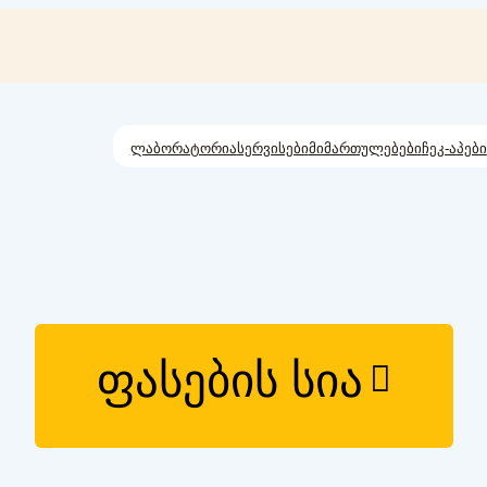
ლაბორატორია
სერვისები
მიმართულებები
ჩეკ-აპები
ფასების სია