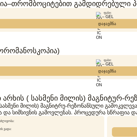
ია–თრომბოციტებით გამდიდრებული პლ
ᲤᲐᲡᲘ:
– GEL
დაჯავშნა
ორომანოსკოპია)
ᲤᲐᲡᲘ:
– GEL
დაჯავშნა
 არხის ( სასმენი მილის) მაგნიტურ-რე
 (სასმენი მილის) მაგნიტრუ-რეზონანსული გამოკვლევა
ა და სიმსივნის გამოვლენას. პროცედურა სწრაფია დ
ᲫᲚᲘᲕᲝᲑᲐ:
Ს ᲕᲐᲓᲐ: