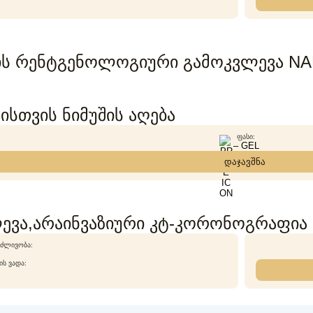
ის რენტგენოლოგიური გამოკვლევა N
ისთვის ნიმუშის აღება
ᲤᲐᲡᲘ:
– GEL
დაჯავშნა
ევა,არაინვაზიური კტ-კორონოგრაფია
ᲫᲚᲘᲕᲝᲑᲐ:
Ს ᲕᲐᲓᲐ: