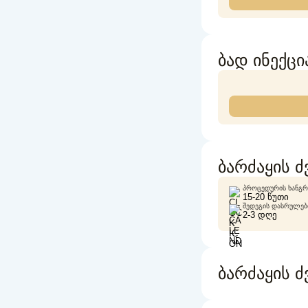
ბად ინექცია
ბარძაყის 
ᲞᲠᲝᲪᲔᲓᲣᲠᲘᲡ ᲮᲐᲜᲒᲠ
15-20 ᲬᲣᲗᲘ
ᲨᲔᲓᲔᲒᲘᲡ ᲓᲐᲡᲠᲣᲚᲔᲑᲘ
2-3 ᲓᲦᲔ
ბარძაყის 