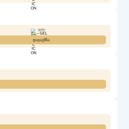
ᲤᲐᲡᲘ:
– GEL
დაჯავშნა