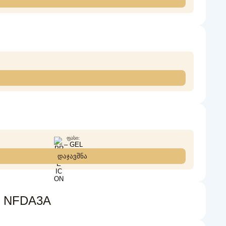
ᲤᲐᲡᲘ:
– GEL
დაჯავშნა
ა NFDA3A