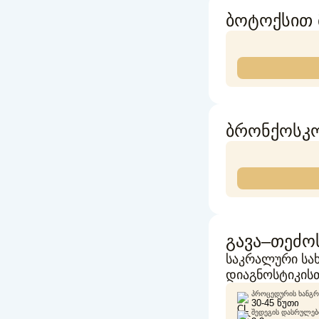
ბოტოქსით 
ბრონქოსკო
გავა–თეძო
საკრალური სახ
დიაგნოსტიკის
ᲞᲠᲝᲪᲔᲓᲣᲠᲘᲡ ᲮᲐᲜᲒᲠ
30-45 ᲬᲣᲗᲘ
ᲨᲔᲓᲔᲒᲘᲡ ᲓᲐᲡᲠᲣᲚᲔᲑᲘ