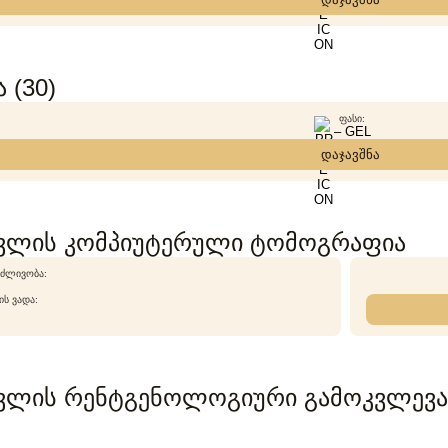
 (30)
ᲤᲐᲡᲘ:
– GEL
დაჯავშნა
ძვლის კომპიუტერული ტომოგრაფია
ᲫᲚᲘᲕᲝᲑᲐ:
Ს ᲕᲐᲓᲐ:
ძვლის რენტგენოლოგიური გამოკვლევ