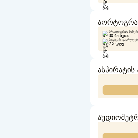
აორტოგრა
ᲞᲠᲝᲪᲔᲓᲣᲠᲘᲡ ᲮᲐᲜᲒᲠ
30-45 ᲬᲣᲗᲘ
ᲨᲔᲓᲔᲒᲘᲡ ᲓᲐᲡᲠᲣᲚᲔᲑᲘ
2-3 ᲓᲦᲔ
ასპირატის 
აუდიომეტრ