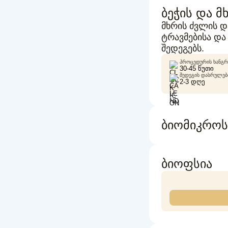
ბეჭის და 
მხრის ძვლის დ
ტრავმებისა და
შედეგებს.
ᲞᲠᲝᲪᲔᲓᲣᲠᲘᲡ ᲮᲐᲜᲒᲠ
30-45 ᲬᲣᲗᲘ
ᲨᲔᲓᲔᲒᲘᲡ ᲓᲐᲡᲠᲣᲚᲔᲑᲘ
2-3 ᲓᲦᲔ
ბიომიკროს
ბიოფსია