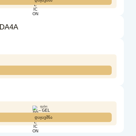
დაჯავშნა
ADA4A
ᲤᲐᲡᲘ:
– GEL
დაჯავშნა