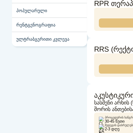
RPR თერაპ
პოპულარული
რენტგენოგრაფია
ულტრაბგერითი კვლევა
RRS (რექტ
აკუსტიკური
სასმენი არხის
შორის ანთების
ᲞᲠᲝᲪᲔᲓᲣᲠᲘᲡ ᲮᲐᲜᲒᲠ
30-45 ᲬᲣᲗᲘ
ᲨᲔᲓᲔᲒᲘᲡ ᲓᲐᲡᲠᲣᲚᲔᲑᲘ
2-3 ᲓᲦᲔ