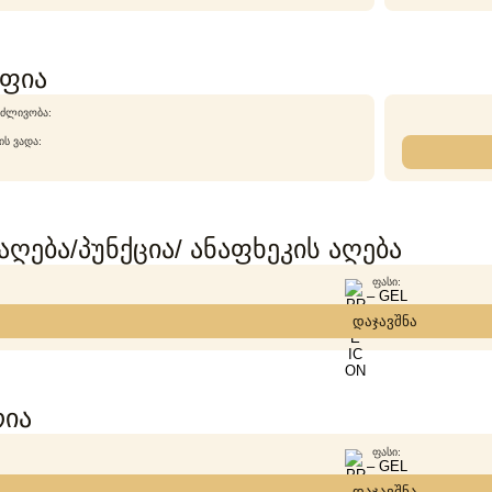
ფია
ᲫᲚᲘᲕᲝᲑᲐ:
Ს ᲕᲐᲓᲐ:
აღება/პუნქცია/ ანაფხეკის აღება
ᲤᲐᲡᲘ:
– GEL
დაჯავშნა
ია
ᲤᲐᲡᲘ:
– GEL
დაჯავშნა