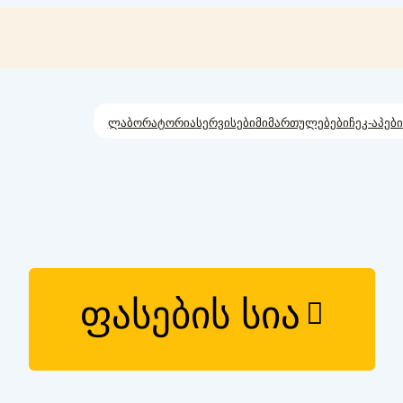
ლაბორატორია
სერვისები
მიმართულებები
ჩეკ-აპები
ფასების სია