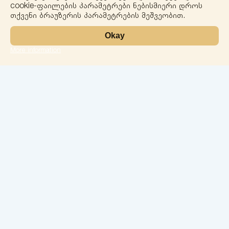
cookie-ფაილების პარამეტრები ნებისმიერი დროს
თქვენი ბრაუზერის პარამეტრების მეშვეობით.
Okay
More information
Leaflet
ლაბორატორია
სერვისები
მიმართულებები
ჩეკ-აპები
ჩვენი ექიმები
კონტაქტი
კონფიდენციალობა
ქ.ბათუმი 26 მაისის ქ. N74
solomedinfo@gmail.com