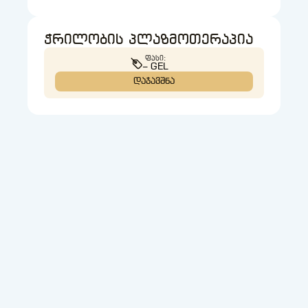
ჭრილობის პლაზმოთერაპია
ᲤᲐᲡᲘ:
– GEL
დაჯავშნა