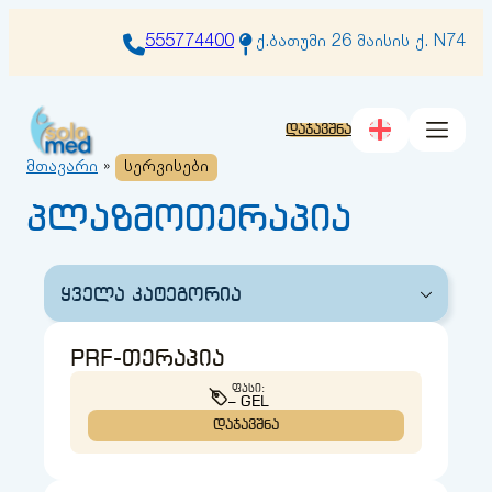
შიგთავსზე
გადასვლა
555774400
ქ.ბათუმი 26 მაისის ქ. N74
დაჯავშნა
მთავარი
»
სერვისები
პლაზმოთერაპია
ყველა კატეგორია
PRF-თერაპია
ᲤᲐᲡᲘ:
– GEL
დაჯავშნა