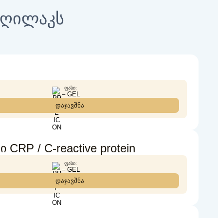
თ ღილაკს
ᲤᲐᲡᲘ:
– GEL
დაჯავშნა
RP / C-reactive protein
ᲤᲐᲡᲘ:
– GEL
დაჯავშნა