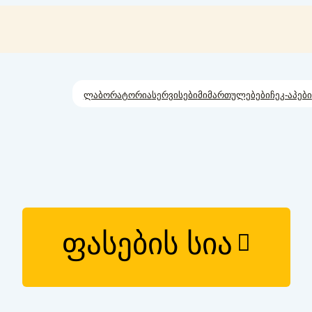
ლაბორატორია
სერვისები
მიმართულებები
ჩეკ-აპები
ფასების სია