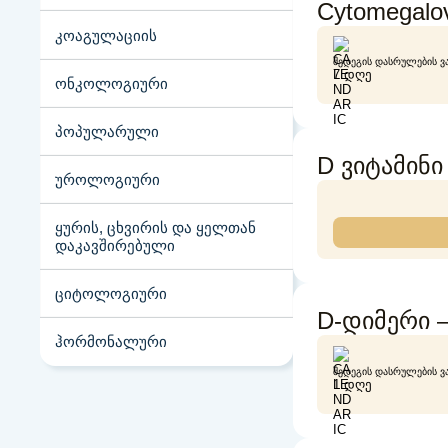
Cytomegalov
კოაგულაციის
ᲨᲔᲓᲔᲒᲘᲡ ᲓᲐᲡᲠᲣᲚᲔᲑᲘᲡ Ვ
7 ᲓᲦᲔ
ონკოლოგიური
პოპულარული
D ვიტამინი
უროლოგიური
ყურის, ცხვირის და ყელთან
დაკავშირებული
ციტოლოგიური
D-დიმერი 
ჰორმონალური
ᲨᲔᲓᲔᲒᲘᲡ ᲓᲐᲡᲠᲣᲚᲔᲑᲘᲡ Ვ
1 ᲓᲦᲔ