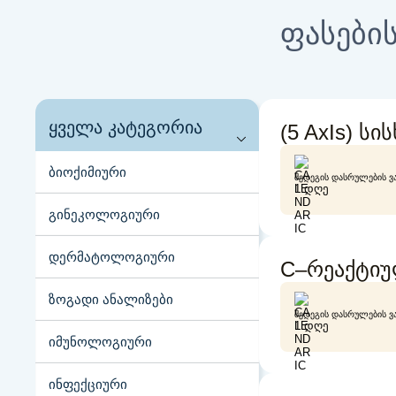
ფასების
ყველა კატეგორია
(5 AxIs) ს
ბიოქიმიური
ᲨᲔᲓᲔᲒᲘᲡ ᲓᲐᲡᲠᲣᲚᲔᲑᲘᲡ Ვ
1 ᲓᲦᲔ
გინეკოლოგიური
დერმატოლოგიური
C–რეაქტიულ
ზოგადი ანალიზები
ᲨᲔᲓᲔᲒᲘᲡ ᲓᲐᲡᲠᲣᲚᲔᲑᲘᲡ Ვ
1 ᲓᲦᲔ
იმუნოლოგიური
ინფექციური