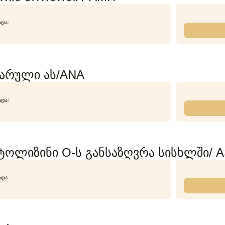
ᲐᲓᲐ:
არული ას/ANA
ᲐᲓᲐ:
ტოლიზინი O-ს განსაზღვრა სისხლში/ 
ᲐᲓᲐ: