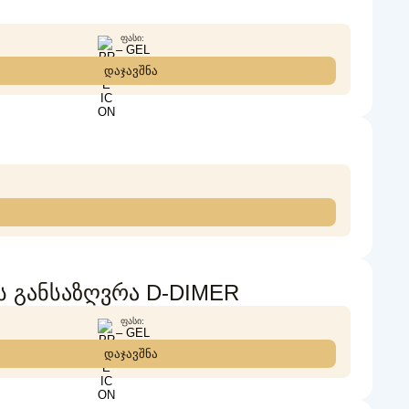
ᲤᲐᲡᲘ:
– GEL
დაჯავშნა
ს განსაზღვრა D-DIMER
ᲤᲐᲡᲘ:
– GEL
დაჯავშნა