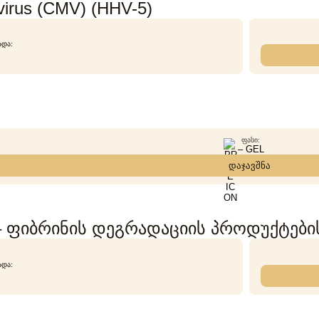
irus (CMV) (HHV-5)
ᲐᲓᲐ:
ᲤᲐᲡᲘ:
– GEL
დაჯავშნა
– ფიბრინის დეგრადაციის პროდუქტები
ᲐᲓᲐ: