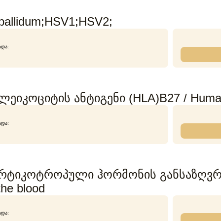
pallidum;HSV1;HSV2;
ᲐᲓᲐ:
ლეიკოციტის ანტიგენი (HLA)B27 / Human 
ᲐᲓᲐ:
ტიკოტროპული ჰორმონის განსაზღვრა სი
the blood
ᲐᲓᲐ: