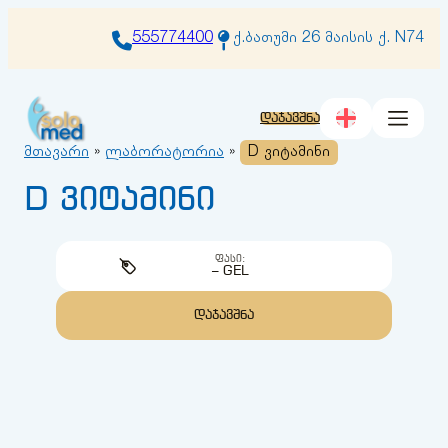
შიგთავსზე
გადასვლა
555774400
ქ.ბათუმი 26 მაისის ქ. N74
დაჯავშნა
მთავარი
»
ლაბორატორია
»
D ვიტამინი
D ვიტამინი
ᲤᲐᲡᲘ:
– GEL
ᲓᲐᲯᲐᲕᲨᲜᲐ