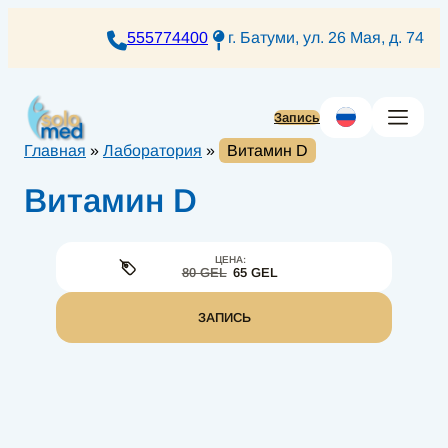
Перейти
к
555774400
г. Батуми, ул. 26 Мая, д. 74
содержимому
Запись
Главная
»
Лаборатория
»
Витамин D
Витамин D
ЦЕНА:
80 GEL
65 GEL
ЗАПИСЬ