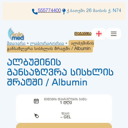
შიგთავსზე
გადასვლა
555774400
ქ.ბათუმი 26 მაისის ქ. N74
დაჯავშნა
მთავარი
»
ლაბორატორია
»
ალბუმინის
განსაზღვრა სისხლის შრატში / Albumin
ალბუმინის
განსაზღვრა სისხლის
შრატში / Albumin
ᲨᲔᲓᲔᲒᲘᲡ ᲓᲐᲡᲠᲣᲚᲔᲑᲘᲡ ᲕᲐᲓᲐ:
1 ᲓᲦᲔ
ᲤᲐᲡᲘ:
– GEL