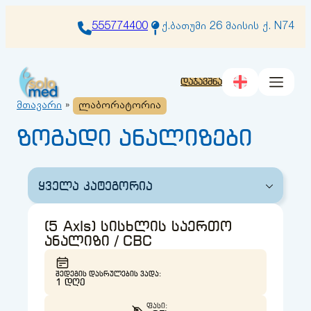
შიგთავსზე
გადასვლა
555774400
ქ.ბათუმი 26 მაისის ქ. N74
დაჯავშნა
მთავარი
»
ლაბორატორია
ზოგადი ანალიზები
ყველა კატეგორია
(5 AxIs) სისხლის საერთო
ანალიზი / CBC
ᲨᲔᲓᲔᲒᲘᲡ ᲓᲐᲡᲠᲣᲚᲔᲑᲘᲡ ᲕᲐᲓᲐ:
1 ᲓᲦᲔ
ᲤᲐᲡᲘ: