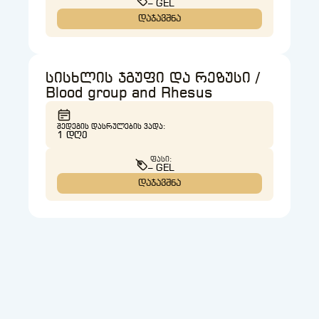
– GEL
დაჯავშნა
სისხლის ჯგუფი და რეზუსი /
Blood group and Rhesus
ᲨᲔᲓᲔᲒᲘᲡ ᲓᲐᲡᲠᲣᲚᲔᲑᲘᲡ ᲕᲐᲓᲐ:
1 ᲓᲦᲔ
ᲤᲐᲡᲘ:
– GEL
დაჯავშნა