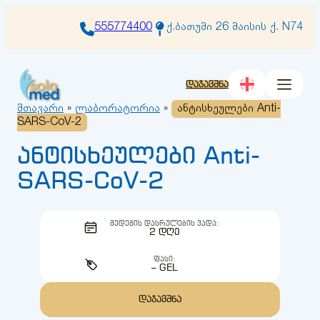
შიგთავსზე
გადასვლა
555774400
ქ.ბათუმი 26 მაისის ქ. N74
დაჯავშნა
მთავარი
»
ლაბორატორია
»
ანტისხეულები Anti-
SARS-CoV-2
ანტისხეულები Anti-
SARS-CoV-2
ᲨᲔᲓᲔᲒᲘᲡ ᲓᲐᲡᲠᲣᲚᲔᲑᲘᲡ ᲕᲐᲓᲐ:
2 ᲓᲦᲔ
ᲤᲐᲡᲘ:
– GEL
ᲓᲐᲯᲐᲕᲨᲜᲐ