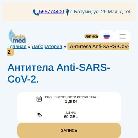
Перейти
к
555774400
г. Батуми, ул. 26 Мая, д. 74
содержимому
Запись
Главная
»
Лаборатория
»
Антитела Anti-SARS-CoV-
2.
Антитела Anti-SARS-
CoV-2.
СРОК ГОТОВНОСТИ РЕЗУЛЬТАТА:
2 ДНЯ
ЦЕНА:
60 GEL
ЗАПИСЬ