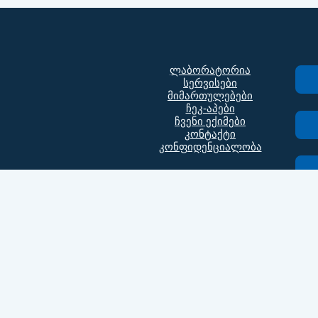
ლაბორატორია
სერვისები
მიმართულებები
ჩეკ-აპები
ჩვენი ექიმები
კონტაქტი
კონფიდენციალობა