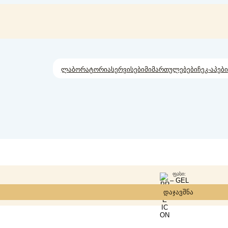
ლაბორატორია
სერვისები
მიმართულებები
ჩეკ-აპები
ᲤᲐᲡᲘ:
– GEL
დაჯავშნა