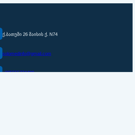
ქ.ბათუმი 26 მაისის ქ. N74
solomedinfo@gmail.com
+995555774400