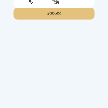
ᲤᲐᲡᲘ:
– GEL
ᲓᲐᲯᲐᲕᲨᲜᲐ