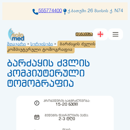
შიგთავსზე
გადასვლა
555774400
ქ.ბათუმი 26 მაისის ქ. N74
დაჯავშნა
მთავარი
»
სერვისები
»
ბარძაყის ძვლის
კომპიუტერული ტომოგრაფია
ბარძაყის ძვლის
კომპიუტერული
ტომოგრაფია
ᲞᲠᲝᲪᲔᲓᲣᲠᲘᲡ ᲮᲐᲜᲒᲠᲫᲚᲘᲕᲝᲑᲐ:
15-20 ᲬᲣᲗᲘ
ᲨᲔᲓᲔᲒᲘᲡ ᲓᲐᲡᲠᲣᲚᲔᲑᲘᲡ ᲕᲐᲓᲐ:
2-3 ᲓᲦᲔ