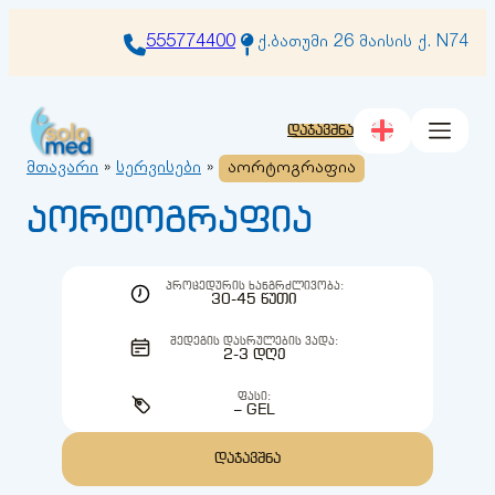
შიგთავსზე
გადასვლა
555774400
ქ.ბათუმი 26 მაისის ქ. N74
დაჯავშნა
მთავარი
»
სერვისები
»
აორტოგრაფია
აორტოგრაფია
ᲞᲠᲝᲪᲔᲓᲣᲠᲘᲡ ᲮᲐᲜᲒᲠᲫᲚᲘᲕᲝᲑᲐ:
30-45 ᲬᲣᲗᲘ
ᲨᲔᲓᲔᲒᲘᲡ ᲓᲐᲡᲠᲣᲚᲔᲑᲘᲡ ᲕᲐᲓᲐ:
2-3 ᲓᲦᲔ
ᲤᲐᲡᲘ:
– GEL
ᲓᲐᲯᲐᲕᲨᲜᲐ