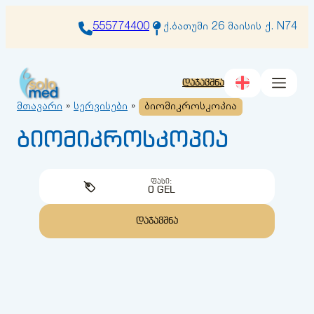
შიგთავსზე
გადასვლა
555774400
ქ.ბათუმი 26 მაისის ქ. N74
დაჯავშნა
მთავარი
»
სერვისები
»
ბიომიკროსკოპია
ბიომიკროსკოპია
ᲤᲐᲡᲘ:
0 GEL
ᲓᲐᲯᲐᲕᲨᲜᲐ