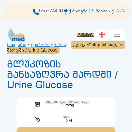
შიგთავსზე
გადასვლა
555774400
ქ.ბათუმი 26 მაისის ქ. N74
დაჯავშნა
მთავარი
»
ლაბორატორია
»
გლუკოზის განსაზღვრა
შარდში / Urine Glucose
გლუკოზის
განსაზღვრა შარდში /
Urine Glucose
ᲨᲔᲓᲔᲒᲘᲡ ᲓᲐᲡᲠᲣᲚᲔᲑᲘᲡ ᲕᲐᲓᲐ:
1 ᲓᲦᲔ
ᲤᲐᲡᲘ:
– GEL