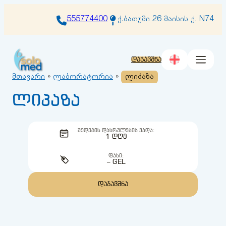
შიგთავსზე
გადასვლა
555774400
ქ.ბათუმი 26 მაისის ქ. N74
დაჯავშნა
მთავარი
»
ლაბორატორია
»
ლიპაზა
ლიპაზა
ᲨᲔᲓᲔᲒᲘᲡ ᲓᲐᲡᲠᲣᲚᲔᲑᲘᲡ ᲕᲐᲓᲐ:
1 ᲓᲦᲔ
ᲤᲐᲡᲘ:
– GEL
ᲓᲐᲯᲐᲕᲨᲜᲐ