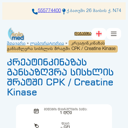
შიგთავსზე
გადასვლა
555774400
ქ.ბათუმი 26 მაისის ქ. N74
დაჯავშნა
მთავარი
»
ლაბორატორია
»
კრეატინკინაზას
განსაზღვრა სისხლის შრატში CPK / Creatine Kinase
კრეატინკინაზას
განსაზღვრა სისხლის
შრატში CPK / Creatine
Kinase
ᲨᲔᲓᲔᲒᲘᲡ ᲓᲐᲡᲠᲣᲚᲔᲑᲘᲡ ᲕᲐᲓᲐ:
1 ᲓᲦᲔ
ᲤᲐᲡᲘ:
– GEL