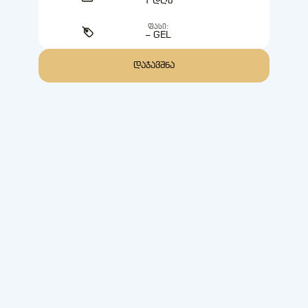
1 ᲓᲦᲔ
ᲤᲐᲡᲘ:
– GEL
ᲓᲐᲯᲐᲕᲨᲜᲐ