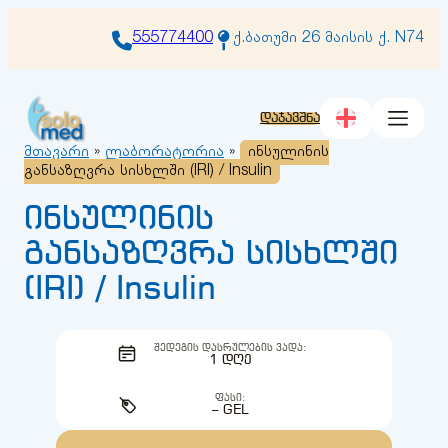
შიგთავსზე
გადასვლა
555774400
ქ.ბათუმი 26 მაისის ქ. N74
დაჯავშნა
მთავარი
»
ლაბორატორია
»
ინსულინის
განსაზღვრა სისხლში (IRI) / Insulin
ინსულინის
განსაზღვრა სისხლში
(IRI) / Insulin
ᲨᲔᲓᲔᲒᲘᲡ ᲓᲐᲡᲠᲣᲚᲔᲑᲘᲡ ᲕᲐᲓᲐ:
1 ᲓᲦᲔ
ᲤᲐᲡᲘ:
– GEL