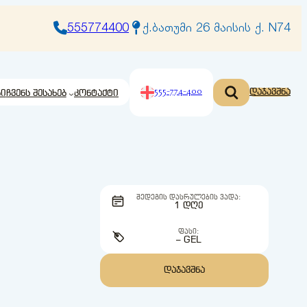
555774400
ქ.ბათუმი 26 მაისის ქ. N74
555-774-400
დაჯავშნა
ბი
ჩვენს შესახებ
კონტაქტი
ᲨᲔᲓᲔᲒᲘᲡ ᲓᲐᲡᲠᲣᲚᲔᲑᲘᲡ ᲕᲐᲓᲐ:
1 ᲓᲦᲔ
ᲤᲐᲡᲘ:
– GEL
ᲓᲐᲯᲐᲕᲨᲜᲐ