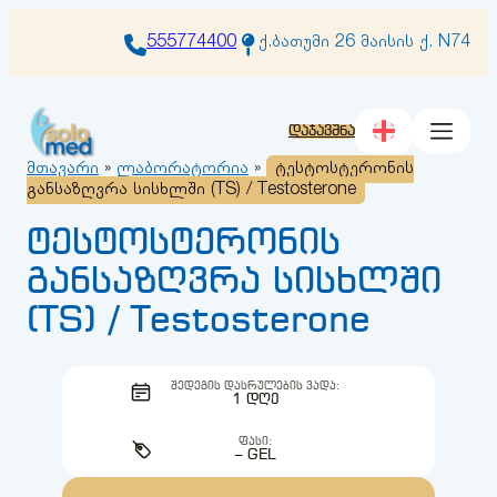
შიგთავსზე
გადასვლა
555774400
ქ.ბათუმი 26 მაისის ქ. N74
დაჯავშნა
მთავარი
»
ლაბორატორია
»
ტესტოსტერონის
განსაზღვრა სისხლში (TS) / Testosterone
ტესტოსტერონის
განსაზღვრა სისხლში
(TS) / Testosterone
ᲨᲔᲓᲔᲒᲘᲡ ᲓᲐᲡᲠᲣᲚᲔᲑᲘᲡ ᲕᲐᲓᲐ:
1 ᲓᲦᲔ
ᲤᲐᲡᲘ:
– GEL