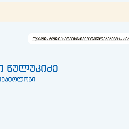
ლაბორატორია
სერვისები
მიმართულებები
ჩეკ-აპე
ო წულუკიძე
ემატოლოგი