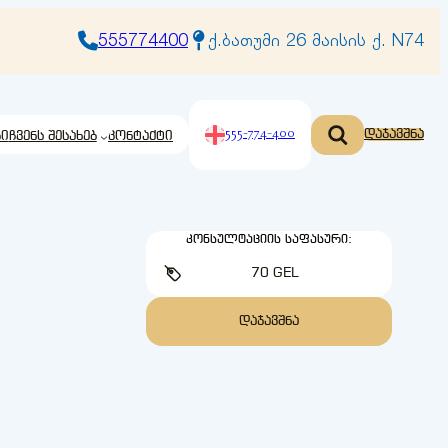
555774400
ქ.ბათუმი 26 მაისის ქ. N74
555-774-400
დაჯავშნა
ბი
ჩვენს შესახებ
კონტაქტი
ᲙᲝᲜᲡᲣᲚᲢᲐᲪᲘᲘᲡ ᲡᲐᲤᲐᲡᲣᲠᲘ:
70 GEL
ᲓᲐᲯᲐᲕᲨᲜᲐ