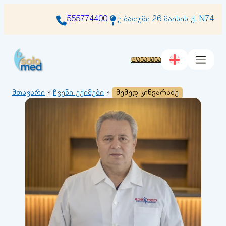
შიგთავსზე
გადასვლა
555774400
ქ.ბათუმი 26 მაისის ქ. N74
დაჯავშნა
მთავარი
»
ჩვენი ექიმები
»
მემედ ჯინჭარაძე