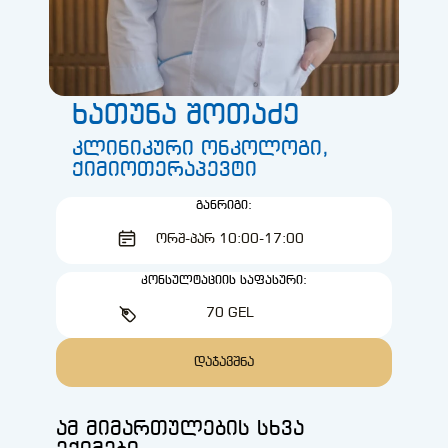
ხათუნა შოთაძე
კლინიკური ონკოლოგი,
ქიმიოთერაპევტი
ᲒᲐᲜᲠᲘᲒᲘ:
ᲝᲠᲨ-ᲞᲐᲠ 10:00-17:00
ᲙᲝᲜᲡᲣᲚᲢᲐᲪᲘᲘᲡ ᲡᲐᲤᲐᲡᲣᲠᲘ:
70 GEL
ᲓᲐᲯᲐᲕᲨᲜᲐ
ამ მიმართულების სხვა