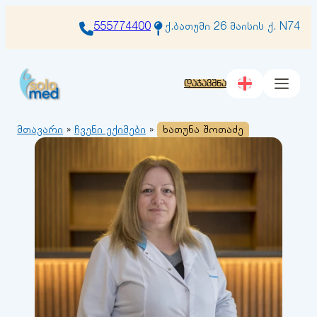
შიგთავსზე
გადასვლა
555774400
ქ.ბათუმი 26 მაისის ქ. N74
დაჯავშნა
მთავარი
»
ჩვენი ექიმები
»
ხათუნა შოთაძე