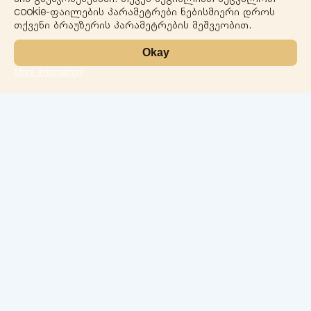
−
cookie-ფაილების პარამეტრები ნებისმიერი დროს
თქვენი ბრაუზერის პარამეტრების მეშვეობით.
Okay
More information
Leaflet
ლაბორატორია
სერვისები
მიმართულებები
ჩეკ-აპები
ჩვენი ექიმები
კონტაქტი
კონფიდენციალობა
ქ.ბათუმი 26 მაისის ქ. N74