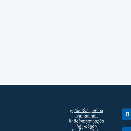
ლაბორატორია
სერვისები
მიმართულებები
ჩეკ-აპები