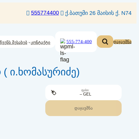
555774400
ქ.ბათუმი 26 მაისის ქ. N74
555-774-400
დაჯავშნა
ჩვენს შესახებ
კონტაქტი
( ი.ხომასურიძე)
ᲤᲐᲡᲘ:
– GEL
ᲓᲐᲯᲐᲕᲨᲜᲐ