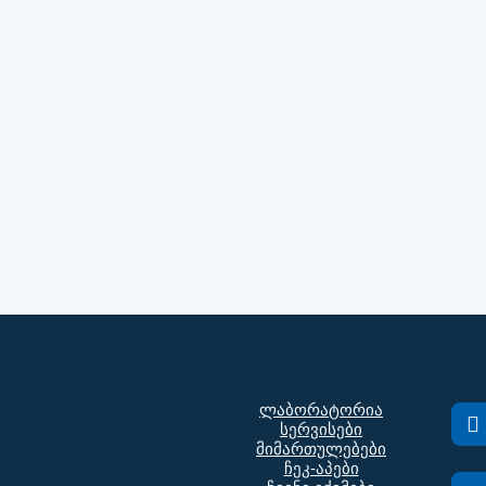
ლაბორატორია
სერვისები
მიმართულებები
ჩეკ-აპები