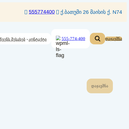
555774400
ქ.ბათუმი 26 მაისის ქ. N74
555-774-400
დაჯავშნა
ჩვენს შესახებ
კონტაქტი
ᲓᲐᲯᲐᲕᲨᲜᲐ