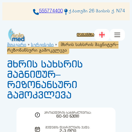
შიგთავსზე
გადასვლა
555774400
ქ.ბათუმი 26 მაისის ქ. N74
დაჯავშნა
მთავარი
»
სერვისები
»
მხრის სახსრის მაგნიტურ–
რეზონანსური გამოკვლევა
მხრის სახსრის
მაგნიტურ–
რეზონანსური
გამოკვლევა
ᲞᲠᲝᲪᲔᲓᲣᲠᲘᲡ ᲮᲐᲜᲒᲠᲫᲚᲘᲕᲝᲑᲐ:
60-90 ᲬᲣᲗᲘ
ᲨᲔᲓᲔᲒᲘᲡ ᲓᲐᲡᲠᲣᲚᲔᲑᲘᲡ ᲕᲐᲓᲐ:
2-3 ᲓᲦᲔ