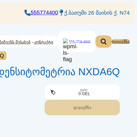
555774400
ქ.ბათუმი 26 მაისის ქ. N74
555-774-400
დაჯავშნა
ბი
ჩვენს შესახებ
კონტაქტი
6Q
ს დენსიტომეტრია NXDA6Q
ᲤᲐᲡᲘ:
0 GEL
ᲓᲐᲯᲐᲕᲨᲜᲐ