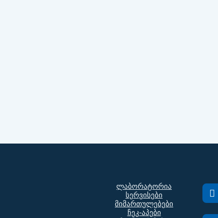
ლაბორატორია
სერვისები
მიმართულებები
ჩეკ-აპები