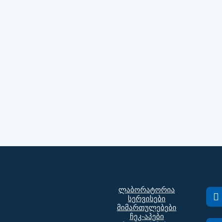
ლაბორატორია
სერვისები
მიმართულებები
ჩეკ-აპები