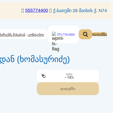
555774400
ქ.ბათუმი 26 მაისის ქ. N74
555-774-400
დაჯავშნა
ბი
ჩვენს შესახებ
კონტაქტი
ან (ხომასურიძე)
ᲤᲐᲡᲘ:
– GEL
ᲓᲐᲯᲐᲕᲨᲜᲐ