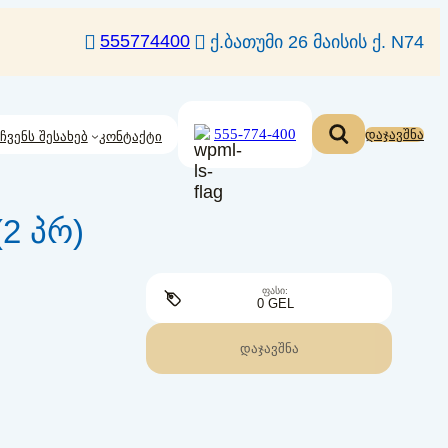
555774400
ქ.ბათუმი 26 მაისის ქ. N74
555-774-400
დაჯავშნა
ჩვენს შესახებ
კონტაქტი
2 პრ)
ᲤᲐᲡᲘ:
0 GEL
ᲓᲐᲯᲐᲕᲨᲜᲐ