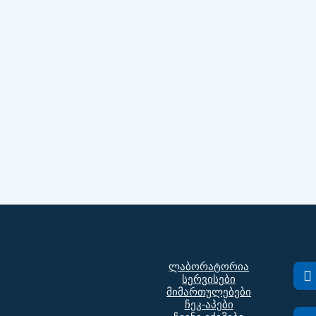
ლაბორატორია
სერვისები
მიმართულებები
ჩეკ-აპები