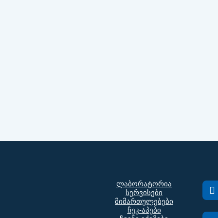
ლაბორატორია
სერვისები
მიმართულებები
ჩეკ-აპები