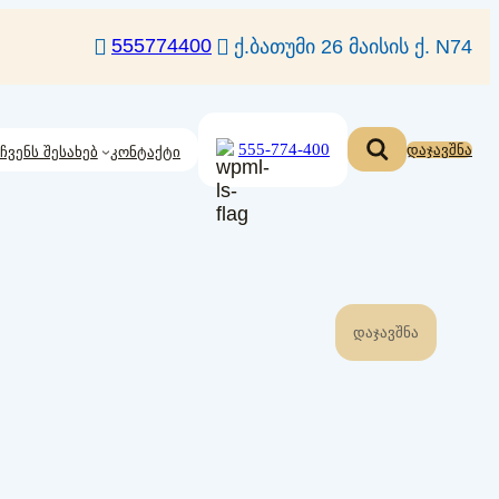
555774400
ქ.ბათუმი 26 მაისის ქ. N74
555-774-400
დაჯავშნა
ჩვენს შესახებ
კონტაქტი
ᲓᲐᲯᲐᲕᲨᲜᲐ