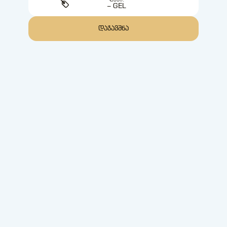
ᲤᲐᲡᲘ:
– GEL
ᲓᲐᲯᲐᲕᲨᲜᲐ