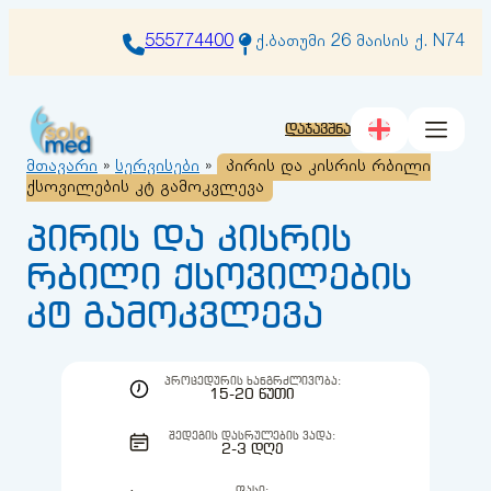
შიგთავსზე
გადასვლა
555774400
ქ.ბათუმი 26 მაისის ქ. N74
დაჯავშნა
მთავარი
»
სერვისები
»
პირის და კისრის რბილი
ქსოვილების კტ გამოკვლევა
პირის და კისრის
რბილი ქსოვილების
კტ გამოკვლევა
ᲞᲠᲝᲪᲔᲓᲣᲠᲘᲡ ᲮᲐᲜᲒᲠᲫᲚᲘᲕᲝᲑᲐ:
15-20 ᲬᲣᲗᲘ
ᲨᲔᲓᲔᲒᲘᲡ ᲓᲐᲡᲠᲣᲚᲔᲑᲘᲡ ᲕᲐᲓᲐ:
2-3 ᲓᲦᲔ