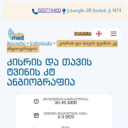
შიგთავსზე
გადასვლა
555774400
ქ.ბათუმი 26 მაისის ქ. N74
დაჯავშნა
მთავარი
»
სერვისები
»
კისრის და თავის ტვინის კტ
ანგიოგრაფია
კისრის და თავის
ტვინის კტ
ანგიოგრაფია
ᲞᲠᲝᲪᲔᲓᲣᲠᲘᲡ ᲮᲐᲜᲒᲠᲫᲚᲘᲕᲝᲑᲐ:
30-45 ᲬᲣᲗᲘ
ᲨᲔᲓᲔᲒᲘᲡ ᲓᲐᲡᲠᲣᲚᲔᲑᲘᲡ ᲕᲐᲓᲐ:
2-3 ᲓᲦᲔ