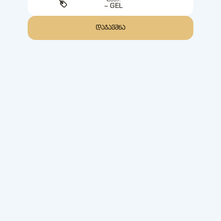
ᲤᲐᲡᲘ:
– GEL
ᲓᲐᲯᲐᲕᲨᲜᲐ