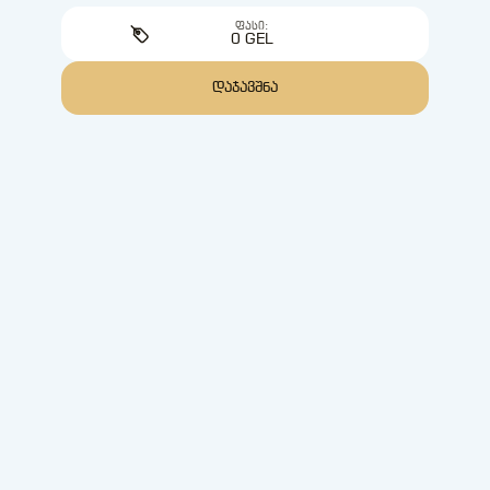
ᲤᲐᲡᲘ:
0 GEL
ᲓᲐᲯᲐᲕᲨᲜᲐ