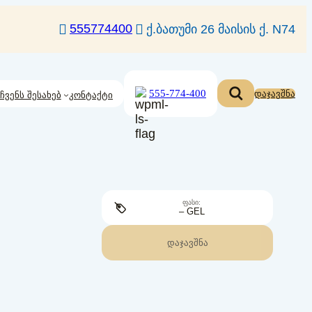
555774400
ქ.ბათუმი 26 მაისის ქ. N74
555-774-400
დაჯავშნა
ჩვენს შესახებ
კონტაქტი
ᲤᲐᲡᲘ:
– GEL
ᲓᲐᲯᲐᲕᲨᲜᲐ