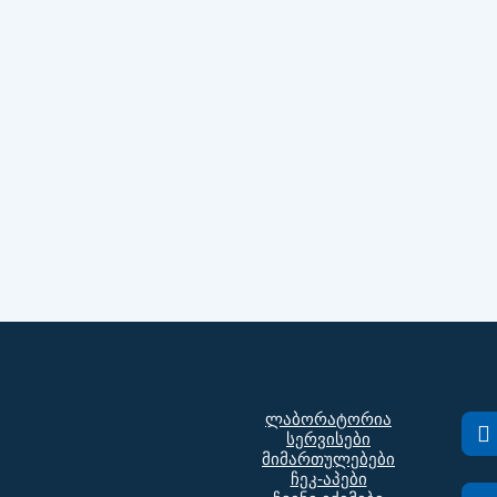
ლაბორატორია
სერვისები
მიმართულებები
ჩეკ-აპები