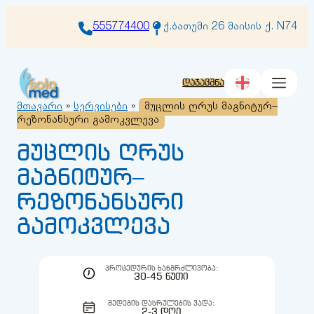
შიგთავსზე
გადასვლა
555774400
ქ.ბათუმი 26 მაისის ქ. N74
დაჯავშნა
მთავარი
»
სერვისები
»
მუცლის ღრუს მაგნიტურ–
რეზონანსური გამოკვლევა
მუცლის ღრუს
მაგნიტურ–
რეზონანსური
გამოკვლევა
ᲞᲠᲝᲪᲔᲓᲣᲠᲘᲡ ᲮᲐᲜᲒᲠᲫᲚᲘᲕᲝᲑᲐ:
30-45 ᲬᲣᲗᲘ
ᲨᲔᲓᲔᲒᲘᲡ ᲓᲐᲡᲠᲣᲚᲔᲑᲘᲡ ᲕᲐᲓᲐ:
2-3 ᲓᲦᲔ