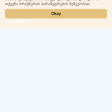
თქვენი ბრაუზერის პარამეტრების მეშვეობით.
Okay
More information
Leaflet
ლაბორატორია
სერვისები
მიმართულებები
ჩეკ-აპები
ჩვენი ექიმები
კონტაქტი
კონფიდენციალობა
ქ.ბათუმი 26 მაისის ქ. N74