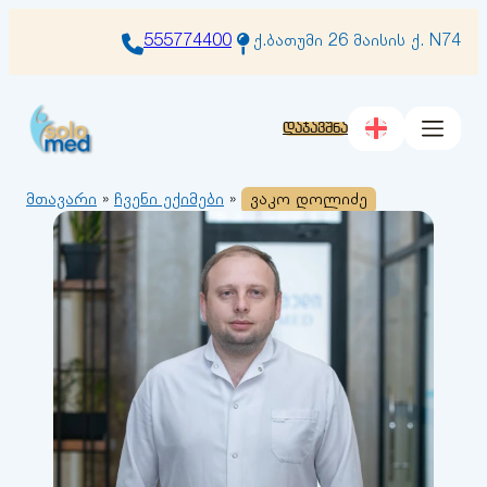
შიგთავსზე
გადასვლა
555774400
ქ.ბათუმი 26 მაისის ქ. N74
დაჯავშნა
მთავარი
»
ჩვენი ექიმები
»
ვაკო დოლიძე