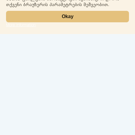
თქვენი ბრაუზერის პარამეტრების მეშვეობით.
Okay
More information
Leaflet
ლაბორატორია
სერვისები
მიმართულებები
ჩეკ-აპები
ჩვენი ექიმები
კონტაქტი
კონფიდენციალობა
ქ.ბათუმი 26 მაისის ქ. N74