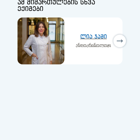
ამ მიმართულების სხვა
ექიმები
ლია ჯაში
ენდოკრინოლოგი