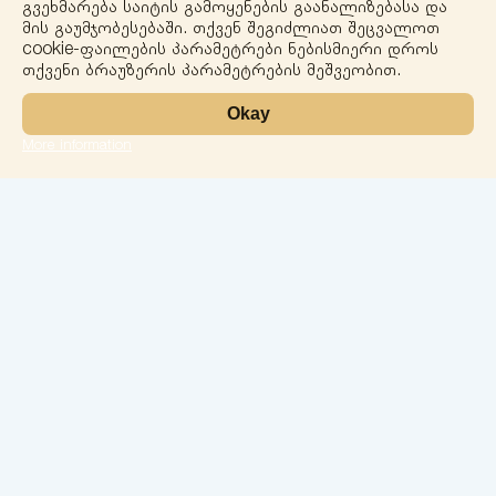
გვეხმარება საიტის გამოყენების გაანალიზებასა და
−
მის გაუმჯობესებაში. თქვენ შეგიძლიათ შეცვალოთ
cookie-ფაილების პარამეტრები ნებისმიერი დროს
თქვენი ბრაუზერის პარამეტრების მეშვეობით.
Okay
More information
Leaflet
ლაბორატორია
სერვისები
მიმართულებები
ჩეკ-აპები
ჩვენი ექიმები
კონტაქტი
კონფიდენციალობა
ქ.ბათუმი 26 მაისის ქ. N74