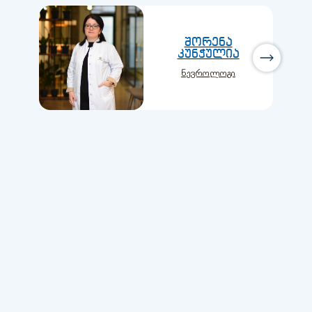
შორენა
კუნჭულია
ნევროლოგი