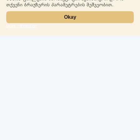
თქვენი ბრაუზერის პარამეტრების მეშვეობით.
Okay
More information
Leaflet
ლაბორატორია
სერვისები
მიმართულებები
ჩეკ-აპები
ჩვენი ექიმები
კონტაქტი
კონფიდენციალობა
ქ.ბათუმი 26 მაისის ქ. N74