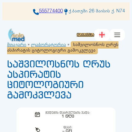
შიგთავსზე
გადასვლა
555774400
ქ.ბათუმი 26 მაისის ქ. N74
დაჯავშნა
მთავარი
»
ლაბორატორია
»
საშვილოსნოს ღრუს
ასპირატის ციტოლოგიური გამოკვლევა
საშვილოსნოს ღრუს
ასპირატის
ციტოლოგიური
გამოკვლევა
ᲨᲔᲓᲔᲒᲘᲡ ᲓᲐᲡᲠᲣᲚᲔᲑᲘᲡ ᲕᲐᲓᲐ:
1 ᲓᲦᲔ
ᲤᲐᲡᲘ:
– GEL