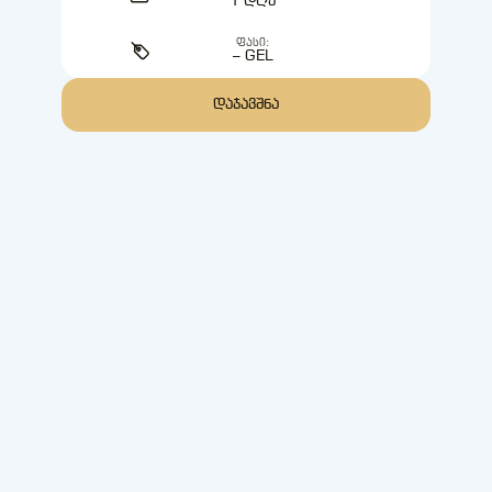
1 ᲓᲦᲔ
ᲤᲐᲡᲘ:
– GEL
ᲓᲐᲯᲐᲕᲨᲜᲐ