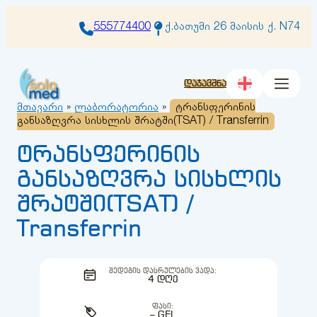
შიგთავსზე
გადასვლა
555774400
ქ.ბათუმი 26 მაისის ქ. N74
დაჯავშნა
მთავარი
»
ლაბორატორია
»
ტრანსფერინის
განსაზღვრა სისხლის შრატში(TSAT) / Transferrin
ტრანსფერინის
განსაზღვრა სისხლის
შრატში(TSAT) /
Transferrin
ᲨᲔᲓᲔᲒᲘᲡ ᲓᲐᲡᲠᲣᲚᲔᲑᲘᲡ ᲕᲐᲓᲐ:
4 ᲓᲦᲔ
ᲤᲐᲡᲘ:
– GEL