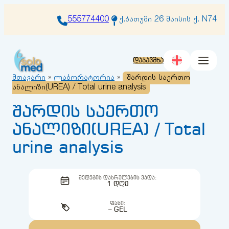
შიგთავსზე
გადასვლა
555774400
ქ.ბათუმი 26 მაისის ქ. N74
დაჯავშნა
მთავარი
»
ლაბორატორია
»
შარდის საერთო
ანალიზი(UREA) / Total urine analysis
შარდის საერთო
ანალიზი(UREA) / Total
urine analysis
ᲨᲔᲓᲔᲒᲘᲡ ᲓᲐᲡᲠᲣᲚᲔᲑᲘᲡ ᲕᲐᲓᲐ:
1 ᲓᲦᲔ
ᲤᲐᲡᲘ:
– GEL