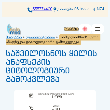
შიგთავსზე
გადასვლა
555774400
ქ.ბათუმი 26 მაისის ქ. N74
დაჯავშნა
მთავარი
»
ლაბორატორია
»
საშვილოსნოს ყელის
ანაფხეკის ციტოლოგიური გამოკვლევა
საშვილოსნოს ყელის
ანაფხეკის
ციტოლოგიური
გამოკვლევა
ᲨᲔᲓᲔᲒᲘᲡ ᲓᲐᲡᲠᲣᲚᲔᲑᲘᲡ ᲕᲐᲓᲐ:
1 ᲓᲦᲔ
ᲤᲐᲡᲘ:
– GEL