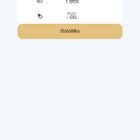
1 ᲓᲦᲔ
ᲤᲐᲡᲘ:
– GEL
ᲓᲐᲯᲐᲕᲨᲜᲐ