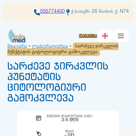
შიგთავსზე
გადასვლა
555774400
ქ.ბათუმი 26 მაისის ქ. N74
დაჯავშნა
მთავარი
»
ლაბორატორია
»
სარძევე ჯირკვლის
პუნქტატის ციტოლოგიური გამოკვლევა
სარძევე ჯირკვლის
პუნქტატის
ციტოლოგიური
გამოკვლევა
ᲨᲔᲓᲔᲒᲘᲡ ᲓᲐᲡᲠᲣᲚᲔᲑᲘᲡ ᲕᲐᲓᲐ:
3-5 ᲓᲦᲔ
ᲤᲐᲡᲘ:
– GEL