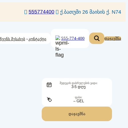
555774400
ქ.ბათუმი 26 მაისის ქ. N74
555-774-400
დაჯავშნა
ჩვენს შესახებ
კონტაქტი
ᲨᲔᲓᲔᲒᲘᲡ ᲓᲐᲡᲠᲣᲚᲔᲑᲘᲡ ᲕᲐᲓᲐ:
3-5 ᲓᲦᲔ
ᲤᲐᲡᲘ:
– GEL
ᲓᲐᲯᲐᲕᲨᲜᲐ