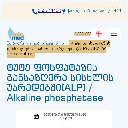
შიგთავსზე
გადასვლა
555774400
ქ.ბათუმი 26 მაისის ქ. N74
დაჯავშნა
მთავარი
»
ლაბორატორია
»
ტუტე ფოსფატაზის
განსაზღვრა სისხლის უჯრედებში(ALP) / Alkaline
phosphatase
ტუტე ფოსფატაზის
განსაზღვრა სისხლის
უჯრედებში(ALP) /
Alkaline phosphatase
ᲨᲔᲓᲔᲒᲘᲡ ᲓᲐᲡᲠᲣᲚᲔᲑᲘᲡ ᲕᲐᲓᲐ:
1 ᲓᲦᲔ