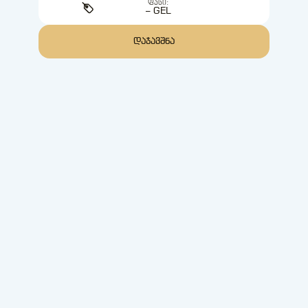
ᲤᲐᲡᲘ:
– GEL
ᲓᲐᲯᲐᲕᲨᲜᲐ